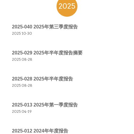
2025
2025-040 2025年第三季度报告
2025 10-30
2025-029 2025年半年度报告摘要
2025 08-28
2025-028 2025年半年度报告
2025 08-28
2025-013 2025年第一季度报告
2025 04-19
2025-012 2024年年度报告