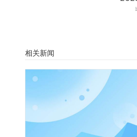
["wechat","weibo","qzone","douban","email"]
相关新闻