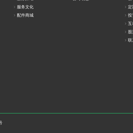
服务文化
定
配件商城
投
互
股
联
号