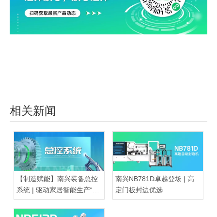
相关新闻
【制造赋能】南兴装备总控
南兴NB781D卓越登场 | 高
系统 | 驱动家居智能生产“超
定门板封边优选
级大脑”