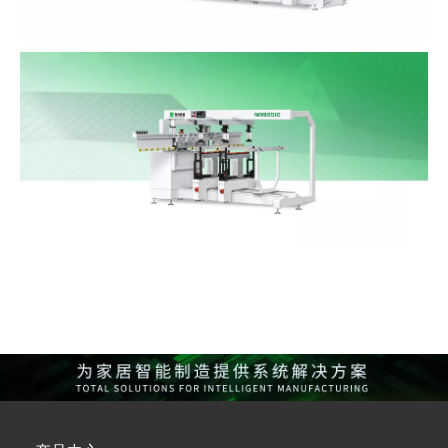
数控排钻
NDC402
多排多轴钻NDB201C